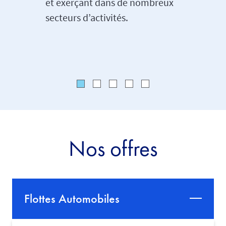
et exerçant dans de nombreux
et sa loc
secteurs d’activités.
Nos offres
Flottes Automobiles