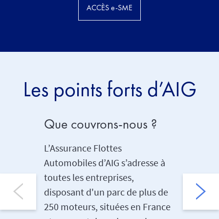
ACCÈS e-SME
Les points forts d’AIG
Que couvrons-nous ?
Excell
des sin
L’Assurance Flottes
Automobiles d’AIG s’adresse à
AIG a ac
toutes les entreprises,
reconnue
disposant d'un parc de plus de
de sinis
250 moteurs, situées en France
que soit