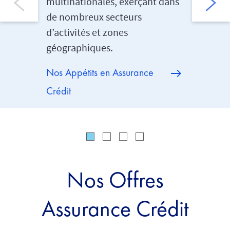
multinationales, exerçant dans
tous les
de nombreux secteurs
internat
d’activités et zones
géographiques.
Nos Appétits en Assurance
Crédit
Nos Offres
Assurance Crédit