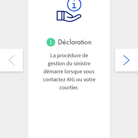
Déclaration
La procédure de
V
gestion du sinistre
s
démarre lorsque vous
contactez AIG ou votre
courtier.
ge
do
c