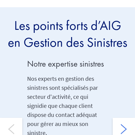
Les points forts d’AIG
en Gestion des Sinistres
Notre expertise sinistres
Notre p
Nos experts en gestion des
Nous no
sinistres sont spécialisés par
travaill
secteur d'activité, ce qui
nos clie
signidie que chaque client
mettant 
dispose du contact adéquat
d'années
pour gérer au mieux son
un servi
sinistre.
sinistre