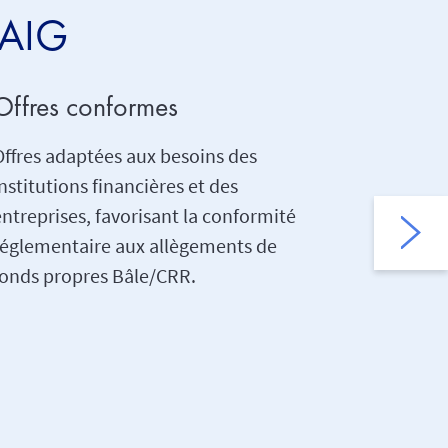
’AIG
Offres conformes
Trade 
Offres adaptées aux besoins des
Solution
nstitutions financières et des
pour les 
entreprises, favorisant la conformité
souhaitan
réglementaire aux allègements de
sur les 
fonds propres Bâle/CRR.
d’entrepr
police d’