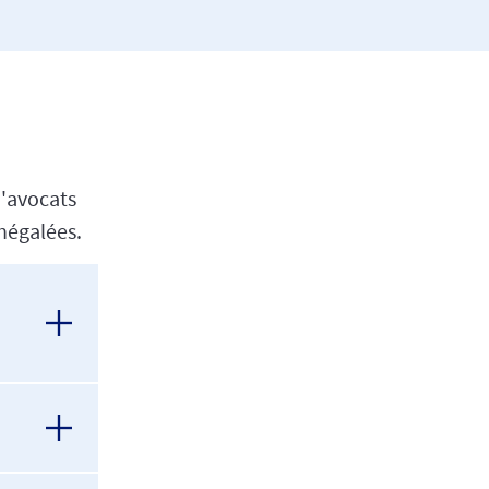
d'avocats
négalées.