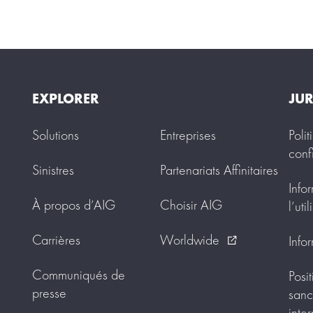
EXPLORER
JUR
Solutions
Entreprises
Poli
conf
Sinistres
Partenariats Affinitaires
Info
À propos d’AIG
Choisir AIG
l’uti
Carrières
Worldwide
Info
external_link
Communiqués de
Posit
presse
sanc
inte