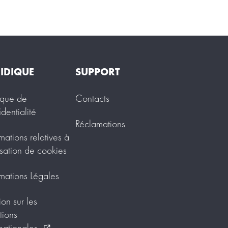
IDIQUE
SUPPORT
tique de
Contacts
identialité
Réclamations
rmations relatives à
lisation de cookies
rmations Légales
ion sur les
tions
rnationales
external_link